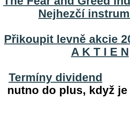
The Fear and Greed ind
Nejhezčí instrum
Přikoupit levně akcie 
A K T I E N
Termíny dividend
nutno do plus, když je