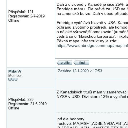
Daň z dividend v Kanadě je sice 25%, ale
Enbridge mám u Fia právě za USD na 
Příspěvků: 121
na americké burze. Daň v obou případec
Registrován: 2-7-2019
Offline
Enbridge vydělává hlavně v USA, Kanad
ochranu životního prostředí, ale komodi
o nějaké výraznější omezování (= méně
Jedná se o "klasickou korporaci", nikol
Pěkná mapa infrastruktury je zde:
https://www.enbridge.com/map#map:inf
MilanV
Zasláno 12-1-2020 v 17:53
Member
Z Kanadských titulů mám v zaměřovači d
NYSE v USD. Divi skoro 13% a vyplácí
Příspěvků: 229
Registrován: 21-6-2019
Offline
ptf dle hodnoty
rustove: MA,MSFT,ADBE,NVDA,ABT,A