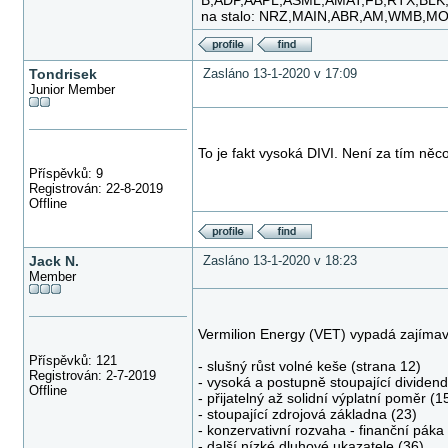
B,ADP,AAPL,ASML,AMAT,FB,RTX,BLK
na stalo: NRZ,MAIN,ABR,AM,WMB,M
Tondrisek
Zasláno 13-1-2020 v 17:09
Junior Member
To je fakt vysoká DIVI. Není za tím n
Příspěvků: 9
Registrován: 22-8-2019
Offline
Jack N.
Zasláno 13-1-2020 v 18:23
Member
Vermilion Energy (VET) vypadá zajímavě,
Příspěvků: 121
- slušný růst volné keše (strana 12)
Registrován: 2-7-2019
- vysoká a postupně stoupající dividend
Offline
- přijatelný až solidní výplatní poměr (1
- stoupající zdrojová základna (23)
- konzervativní rozvaha - finanční páka
- další nízké dluhové ukazatele (36)