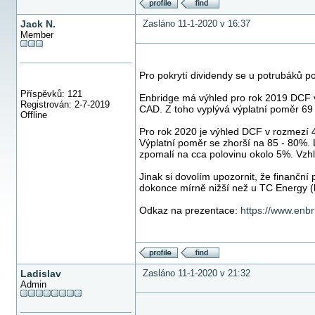
Jack N.
Zasláno 11-1-2020 v 16:37
Member
Pro pokrytí dividendy se u potrubáků p
Příspěvků: 121
Enbridge má výhled pro rok 2019 DCF v 
Registrován: 2-7-2019
CAD. Z toho vyplývá výplatní poměr 69 
Offline
Pro rok 2020 je výhled DCF v rozmezí 
Výplatní poměr se zhorší na 85 - 80%. 
zpomalí na cca polovinu okolo 5%. Vzh
Jinak si dovolím upozornit, že finanční 
dokonce mírně nižší než u TC Energy 
Odkaz na prezentace:
https://www.enbr
Ladislav
Zasláno 11-1-2020 v 21:32
Admin