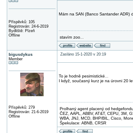
Mám na SAN (Banco Santander ADR) dl
Příspěvků: 105
Registrován: 24-6-2019
Bydliště: Plzeň
Offline
stavím zoo...
bigusdykus
Zasláno 15-1-2020 v 20:19
Member
To je hodně pesimistické...
I když, současný kurz je na úrovni 20 l
Příspěvků: 279
Prolhaný agent placený od hedgefondu
Registrován: 21-6-2019
ČEZ, AAPL, ABBV, AT&T, CEPU, 3M, GSK,
Offline
WBA, JNJ, MCD, BHP/BIL, Cisco, Mone
Špekulace: ABNB, CRSR