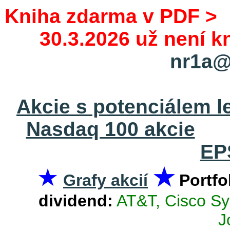
Kniha zdarma v PDF 
30.3.2026 už není 
nr1a@
Akcie s potenciálem l
Nasdaq 100 akcie
EP
★
★
Grafy akcií
Portfo
dividend:
AT&T, Cisco Sy
J