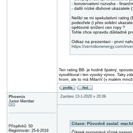
- konzervativní rozvaha - finanč
- další nízké dluhové ukazatele 
Nelíbí se mi spekulativní rating
podezřele (i přes solidní ukazate
opětovné snížení cen ropy ?
Tohle chce opravdu důkladně pr
Odkaz na prezentaci - první nah
https://vermilionenergy.com/inves
Ten rating BB- je hodně špatný, spoust
vysvětloval i ten vysoký výnos. Taky zále
hrom, ale to má MilanV (v malém množs
Phoenix
Zasláno 13-1-2020 v 20:06
Junior Member
Citace:
Původně zaslal: mar.h
Příspěvků: 50
Registrován: 25-6-2019
Článek porovnává různé pasivní