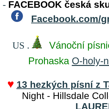
-
FACEBOOK česká skup
Facebook.com/g
Vánoční písni
US
.
Prohaska
O-holy-n
♥
13 hezkých písní z T
Night - Hillsdale Col
LAURE