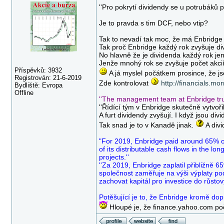
''Pro pokrytí dividendy se u potrubáků 
Je to pravda s tim DCF, nebo vtip?
Tak to nevadí tak moc, že má Enbridge 
Tak proč Enbridge každý rok zvyšuje d
No hlavně že je dividenda každý rok jen 
Jenže mnohý rok se zvyšuje počet akcií,
Příspěvků: 3932
A já myslel počátkem prosince, že js
Registrován: 21-6-2019
Zde kontrolovat
http://financials.mo
Bydliště: Evropa
Offline
''The management team at Enbridge tru
''Řídící tým v Enbridge skutečně vytvoř
A furt dividendy zvyšují. I když jsou div
Tak snad je to v Kanadě jinak.
A divi
"For 2019, Enbridge paid around 65% of
of its distributable cash flows in the lon
projects.''
''Za 2019, Enbridge zaplatil přibližně
společnost zaměřuje na výši výplaty 
zachovat kapitál pro investice do růstový
Potěšující je to, že Enbridge kromě dop
Hloupé je, že finance.yahoo.com poč