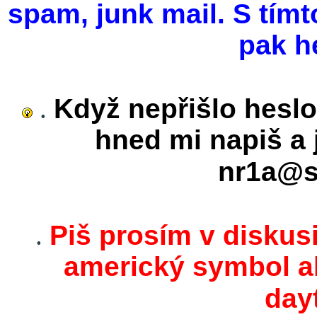
spam, junk mail. S tímt
pak h
.
Když nepřišlo heslo
hned mi napiš a j
nr1a@s
.
Piš prosím v diskusi
americký symbol ak
day