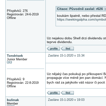
Citace:
Původně zaslal: r626
Příspěvků: 276
Registrován: 24-6-2019
koukám špatně, nebo přestal RD
Offline
https://seekingalpha.com/symbo
Uz nejakou dobu Shell drzi dividendu ste
teprve dividendu.
Tondrisek
Zasláno 15-1-2020 v 15:34
Junior Member
Uz nějaký čas pokukuji po přikoupení Ban
propaguje více méně jen pan domácí. N
Příspěvků: 9
bych rád za jakýkoliv váš názor či pocit 
Registrován: 22-8-2019
Offline
bulinak
Zasláno 15-1-2020 v 19:03
Member