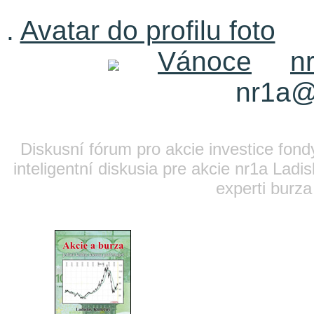
.
Avatar do profilu foto
Vánoce
n
nr1a@
Diskusní fórum pro akcie investice fond
inteligentní diskusia pre akcie nr1a Lad
experti burza