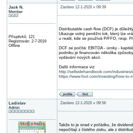
Jack N.
Zasláno 12-1-2020 v 09:39
Member
Distributable cash flow (DCF) je důleži
Ukazuje volný peněžni tok, který lze vr
Příspěvků: 121
u realit, kde se používá P/FFO, resp. 
Registrován: 2-7-2019
Offline
DCF se počítá: EBITDA - úroky - kapitál
podniku je financován několika způsoby
vydávání nových akcií.
Další informace viz:
http://sellsidehandbook.com/industries
https://www.fool.com/investing/how-to-in
Ladislav
Zasláno 12-1-2020 v 09:56
Admin
Takže to je snad v pořádku, že dividend
nepočítají z čistého zisku, ale z distribu