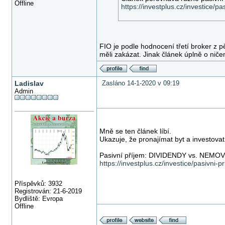
Offline
https://investplus.cz/investice/pa
FIO je podle hodnocení třetí broker z p
měli zakázat. Jinak článek úplně o niče
Ladislav
Zasláno 14-1-2020 v 09:19
Admin
Mně se ten článek líbí.
Ukazuje, že pronajímat byt a investovat
Pasivní příjem: DIVIDENDY vs. NEMOV
https://investplus.cz/investice/pasivni-p
Příspěvků: 3932
Registrován: 21-6-2019
Bydliště: Evropa
Offline