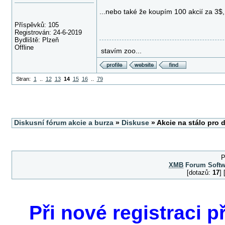
...nebo také že koupím 100 akcií za 3$
Příspěvků: 105
Registrován: 24-6-2019
Bydliště: Plzeň
Offline
stavím zoo...
Stran:
1
..
12
13
14
15
16
..
79
Diskusní fórum akcie a burza
»
Diskuse
» Akcie na stálo pro 
P
XMB
Forum Softw
[dotazů:
17
]
Při nové registraci p