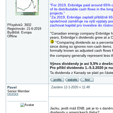
"For 2019, Enbridge paid around 65% of
of its distributable cash flows in the lon
projects.''
''Za 2019, Enbridge zaplatil přibližně
společnost zaměřuje na výši výplaty 
Příspěvků: 3932
zachovat kapitál pro investice do růstový
Registrován: 21-6-2019
Bydliště: Evropa
''Canadian energy company Enbridge has
Offline
years, Enbridge’s dividends grew at a
''Comparing dividends as a percenta
since doing so ignores non-cash items. 
formally known as adjusted cash flows 
the company generally represent less t
Výnos dividendy je asi 5,5% z dnešn
Pro příští dividendu 1.-5.3.2020 je n
Ta dividenda z Kanady se platí po část
Pavel
Zasláno 12-1-2020 v 11:48
Senior Member
Jacku, jestli máš ENB, jak je to s dan
dividendy v americkejch třeba?