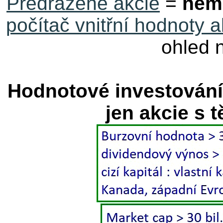
Předražené akcie
=
nem
počítač vnitřní hodnoty a
ohled 
Hodnotové investován
jen akcie s 