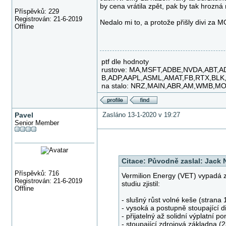
by cena vrátila zpět, pak by tak hrozn
Příspěvků: 229
Registrován: 21-6-2019
Nedalo mi to, a protože přišly divi za
Offline
ptf dle hodnoty
rustove: MA,MSFT,ADBE,NVDA,ABT,A
B,ADP,AAPL,ASML,AMAT,FB,RTX,BLK
na stalo: NRZ,MAIN,ABR,AM,WMB,M
Pavel
Zasláno 13-1-2020 v 19:27
Senior Member
Citace:
Původně zaslal: Jack
Příspěvků: 716
Vermilion Energy (VET) vypadá z
Registrován: 21-6-2019
studiu zjistil:
Offline
- slušný růst volné keše (strana 
- vysoká a postupně stoupající d
- přijatelný až solidní výplatní p
- stoupající zdrojová základna (2