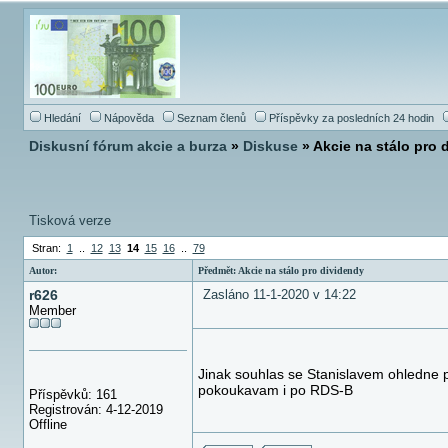
Hledání
Nápověda
Seznam členů
Příspěvky za posledních 24 hodin
Diskusní fórum akcie a burza
»
Diskuse
» Akcie na stálo pro 
Tisková verze
Stran:
1
..
12
13
14
15
16
..
79
Autor:
Předmět: Akcie na stálo pro dividendy
r626
Zasláno 11-1-2020 v 14:22
Member
Jinak souhlas se Stanislavem ohledne p
pokoukavam i po RDS-B
Příspěvků: 161
Registrován: 4-12-2019
Offline