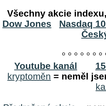
Všechny akcie indexu
Dow Jones
Nasdaq 10
Česk
° ° ° ° ° ° ° 
Youtube kanál
15
kryptoměn
= neměl jse
ka