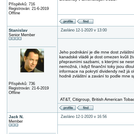
Příspěvků: 716
Registrován: 21-6-2019
Offline
Stanislav
Zasláno 12-1-2020 v 13:00
Senior Member
Jeho podnikání je dle mne dost zvláštn
kanadské vládě je dost omezen kvůli ži
přepravními sazbami, s kterými se nesmí
nemožná, i když finanční toky jsou dl
informace na pokrytí dividendy než já 
hodně zvláštní a zavání to podle mne s
Příspěvků: 736
Registrován: 21-6-2019
Offline
AT&T, Citigroup, British American To
Jack N.
Zasláno 12-1-2020 v 16:56
Member