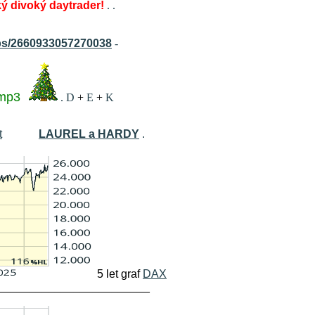
ký divoký daytrader!
.
.
s/2660933057270038
-
mp3
.
D
+
E
+
K
t
LAUREL a HARDY
.
5 let graf
DAX
________________________