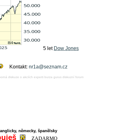
5 let
Dow Jones
Kontakt:
nr1a@seznam.cz
borná diskuze o akciích experti burza gurus diskuzní forum
anglicky, německy, španělsky
buješ
ZADARMO