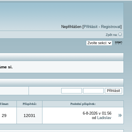
Nepřihlášen [
Přihlásit
-
Registrovat
]
Zpět na:
stranu: 25
Témat:
Příspěvků:
Poslední příspěvek:
6-8-2026 v 01:56
29
12031
od
Ladislav