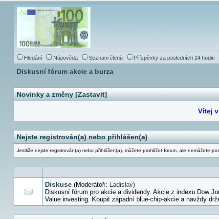
Hledání
Nápověda
Seznam členů
Příspěvky za posledních 24 hodin
Diskusní fórum akcie a burza
Novinky a změny [
Zastavit
]
Nejprve k
Nejste registrován(a) nebo přihlášen(a)
Jestliže nejste registrován(a) nebo přihlášen(a), můžete prohlížet forum, ale nemůžete po
Diskuse
(Moderátoři:
Ladislav
)
Diskusní fórum pro akcie a dividendy. Akcie z indexu Dow J
Value investing. Koupit západní blue-chip-akcie a navždy drž