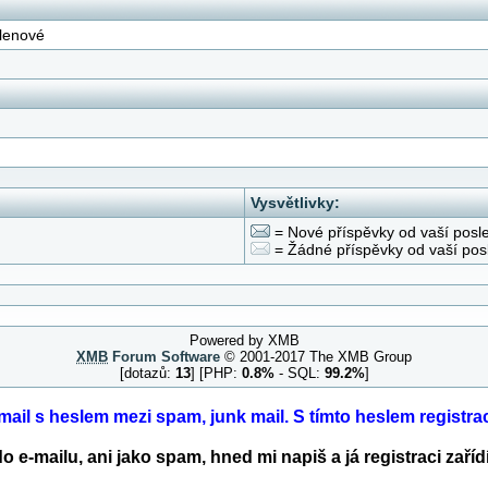
lenové
Vysvětlivky:
= Nové příspěvky od vaší posl
= Žádné příspěvky od vaší pos
Powered by XMB
XMB
Forum Software
© 2001-2017 The XMB Group
[dotazů:
13
] [PHP:
0.8%
- SQL:
99.2%
]
e-mail s heslem mezi spam, junk mail. S tímto heslem registr
o e-mailu, ani jako spam, hned mi napiš a já registraci za