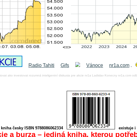
<=>
Radio Tahiti
Gifs
Vánoce
nr1a.com
.
stovat ako investovat rozumná inteligentní diskusia pre akcie nr1a Ladislav Konecny nr1a.com od
í kniha česky ISBN 9788086062334
existuje i 
ie a burza – jediná kniha, kterou potře