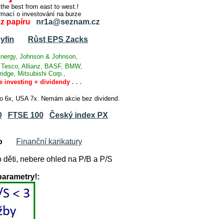
e best from east to west.!
ormací o investování na burze
 z papíru
nr1a@seznam.cz
yfin
Růst EPS Zacks
nergy, Johnson & Johnson,
, Tesco, Allianz, BASF, BMW,
idge, Mitsubishi Corp.,
.
.
.
e investing + dividendy
cko 6x, USA 7x. Nemám akcie bez dividend.
0
FTSE 100
Český index PX
o
Finanční karikatury
 děti, nebere ohled na P/B a P/S
parametry!: