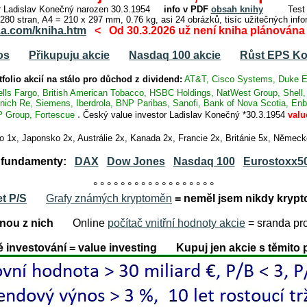
tor Ladislav Konečný narozen 30.3.1954
info v PDF
obsah knihy
Test th
 280 stran, A4 = 210 x 297 mm, 0.76 kg, asi 24 obrázků, tisíc užitečných inf
1a.com/kniha.htm
< Od 30.3.2026 už není kniha plánována
os
Přikupuju akcie
Nasdaq 100 akcie
Růst EPS Ko
tfolio
akcií na stálo pro důchod z dividend:
AT&T, Cisco Systems, Duke E
ells Fargo, British American Tobacco, HSBC Holdings, NatWest Group, Shell
ch Re, Siemens, Iberdrola, BNP Paribas, Sanofi, Bank of Nova Scotia, Enbr
.
 Group, Fortescue
Český value investor Ladislav Konečný *30.3.1954
valu
o 1x, Japonsko 2x, Austrálie 2x, Kanada 2x, Francie 2x, Británie 5x, Něme
y, fundamenty:
DAX
Dow Jones
Nasdaq 100
Eurostoxx5
° ° ° ° ° ° ° ° ° ° ° ° ° ° ° ° ° °
et P/S
Grafy známých kryptoměn
= neměl jsem nikdy krypt
ou z nich
Online
počítač vnitřní hodnoty akcie
= sranda pro
investování = value investing Kupuj jen akcie s těmito 