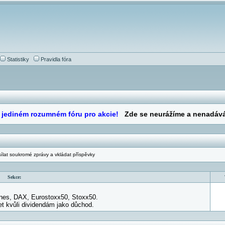
Statistiky
Pravidla fóra
likni >
Uživ.panel / nastavení
+ Změnit profil
Zvol: Příspěvků na 
sílat soukromé zprávy a vkládat příspěvky
Sekce:
ones, DAX, Eurostoxx50, Stoxx50.
et kvůli dividendám jako důchod.