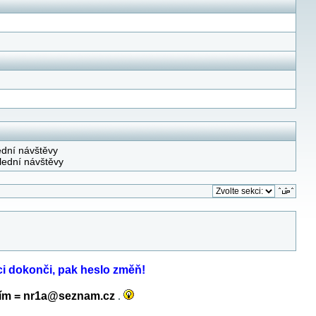
ední návštěvy
lední návštěvy
aci dokonči, pak heslo změň!
řídím = nr1a@seznam.cz
.