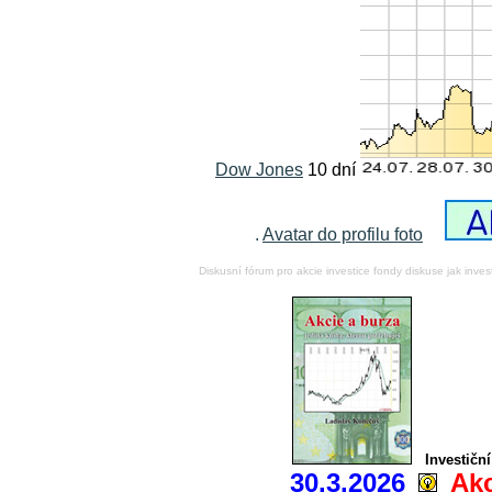
Dow Jones
10 dní
.
Avatar do profilu foto
Diskusní fórum pro akcie investice fondy diskuse jak inve
Investičn
30.3.2026
Akc