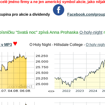
 celé jméno firmy a ne jen americký symbol akcie, jako něja
pina pro akcie a dividendy
Facebook.com/group
písničku "Svatá noc" zpívá Anna Prohaska
O-holy-night
♥
i v MP3
O Holy Night - Hillsdale College -
O holy nigh
<=>
__________________________________________________