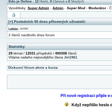
Kdo je Online
-
12
Hostů,
0
Členové a
0
Skrytých
Vysvětlivky:
Super Admin
-
Admin
-
Super Mod
-
Moderátor
- Č
[+] Posledních 50 dnes přítomných uživatelů:
,
Ladislav
Jiri1961
2 členů navštívilo dnes forum
Statistiky:
29
témat /
12031
příspěvků /
400308
členů
Vítáme našeho nejnovějšího člena
Jiri1961
.
Diskusní fórum akcie a burza
Při nové registraci přijde 
.
Když nepřišlo heslo d