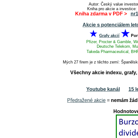
Autor: Český value inves
Kniha pro akcie a investice:
Kniha zdarma v PDF >
nr
Akcie s potenciálem let
★
★
Grafy akcií
Por
Pfizer, Procter & Gamble, W
Deutsche Telekom, Muni
Takeda Pharmaceutical, BHP
Mých 27 firem je z těchto zemí: Španělsk
Všechny akcie indexu, graf
Youtube kanál
15 l
Předražené akcie
=
nemám žádn
Hodnotové 