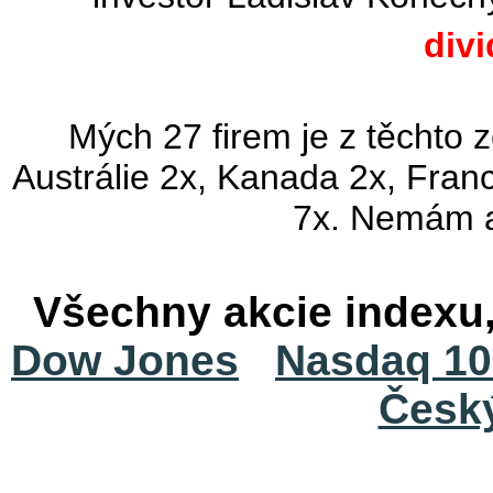
div
Mých 27 firem je z těchto 
Austrálie 2x, Kanada 2x, Fran
7x. Nemám a
Všechny akcie indexu
Dow Jones
Nasdaq 10
Česk