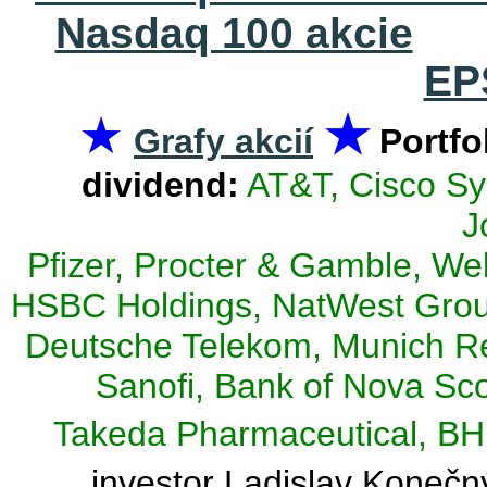
Nasdaq 100 akcie
EP
★
★
Grafy akcií
Portfo
dividend:
AT&T, Cisco Sy
J
Pfizer, Procter & Gamble, Wel
HSBC Holdings, NatWest Group
Deutsche Telekom, Munich Re
Sanofi, Bank of Nova Scot
Takeda Pharmaceutical, BH
investor Ladislav Konečn