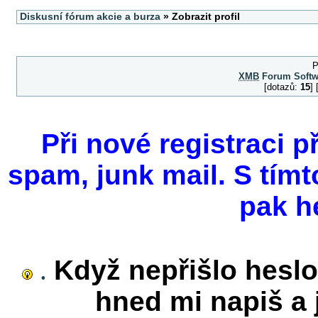
Diskusní fórum akcie a burza
» Zobrazit profil
P
XMB
Forum Softw
[dotazů:
15
]
Při nové registraci p
spam, junk mail. S tímt
pak h
.
Když nepřišlo heslo
hned mi napiš a j