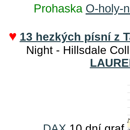
Prohaska
O-holy-n
♥
13 hezkých písní z T
Night - Hillsdale Col
LAURE
DAX
10 dní graf