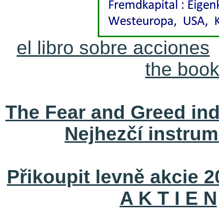
el libro sobre acciones
the book
The Fear and Greed ind
Nejhezčí instrum
Přikoupit levně akcie 
A K T I E N