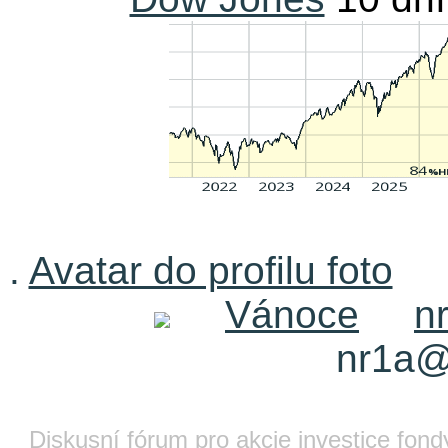
.
Avatar do profilu foto
Vánoce
n
nr1a@
Diskusní fórum pro akcie investice fond