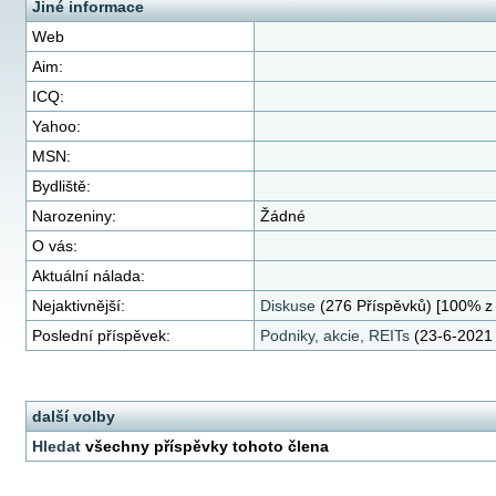
Jiné informace
Web
Aim:
ICQ:
Yahoo:
MSN:
Bydliště:
Narozeniny:
Žádné
O vás:
Aktuální nálada:
Nejaktivnější:
Diskuse
(276 Příspěvků) [100% z 
Poslední příspěvek:
Podniky, akcie, REITs
(23-6-2021 
další volby
Hledat
všechny příspěvky tohoto člena