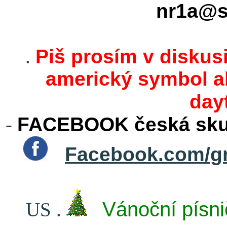
nr1a@s
.
Piš prosím v diskusi
americký symbol ak
day
-
FACEBOOK česká skup
Facebook.com/g
Vánoční písni
US
.