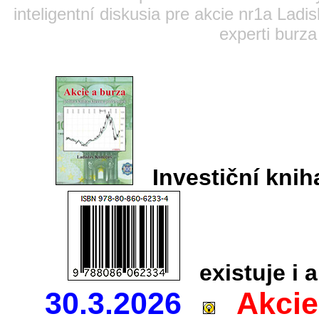
inteligentní diskusia pre akcie nr1a Lad
experti burza
Investiční kn
existuje i a
30.3.2026
Akcie