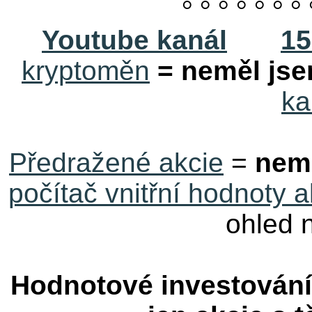
° ° ° ° ° ° ° 
Youtube kanál
15
kryptoměn
= neměl jse
ka
Předražené akcie
=
nem
počítač vnitřní hodnoty a
ohled 
Hodnotové investován