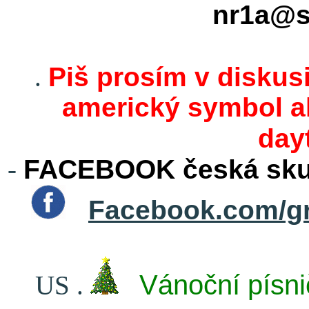
nr1a@s
.
Piš prosím v diskusi
americký symbol ak
day
-
FACEBOOK česká skup
Facebook.com/g
Vánoční písni
US
.