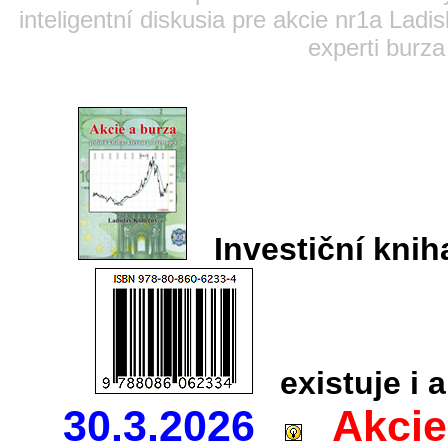
inteligentní diskusia pre akcie nr1a Lad
experti burza
Investiční kn
existuje i a
30.3.2026
Akcie