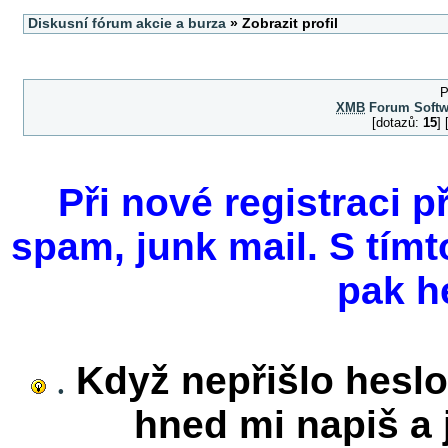
Diskusní fórum akcie a burza
» Zobrazit profil
P
XMB
Forum Softw
[dotazů:
15
]
Při nové registraci p
spam, junk mail. S tímt
pak h
.
Když nepřišlo heslo
hned mi napiš a j