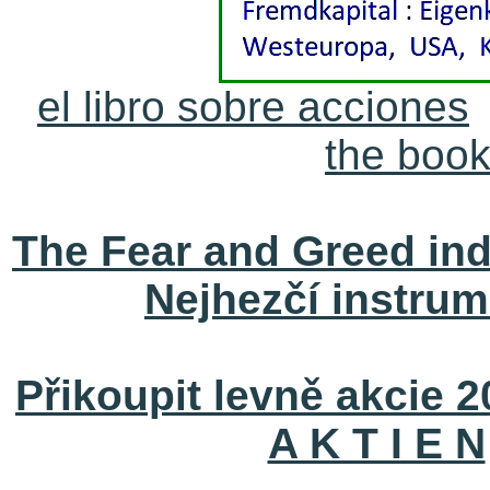
el libro sobre acciones
the book
The Fear and Greed ind
Nejhezčí instrum
Přikoupit levně akcie 
A K T I E N