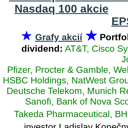
Nasdaq 100 akcie
EP
★
★
Grafy akcií
Portfo
dividend:
AT&T, Cisco Sy
J
Pfizer, Procter & Gamble, Wel
HSBC Holdings, NatWest Group
Deutsche Telekom, Munich Re
Sanofi, Bank of Nova Scot
Takeda Pharmaceutical, BH
investor Ladislav Konečn