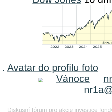
.
Avatar do profilu foto
Vánoce
n
nr1a@
Diskusní fórum pro akcie investice fond