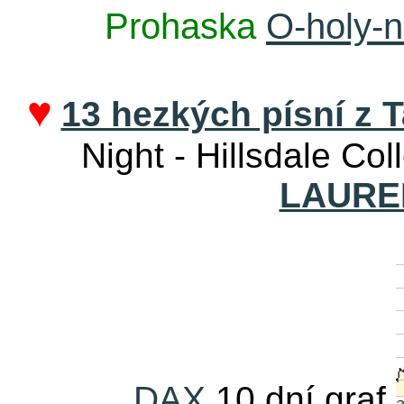
Prohaska
O-holy-n
♥
13 hezkých písní z T
Night - Hillsdale Col
LAURE
DAX
10 dní graf