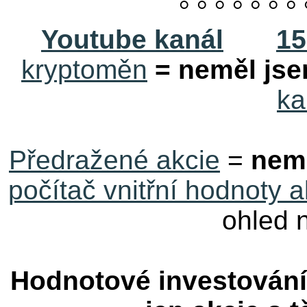
° ° ° ° ° ° ° 
Youtube kanál
15
kryptoměn
= neměl jse
ka
Předražené akcie
=
nem
počítač vnitřní hodnoty a
ohled 
Hodnotové investován