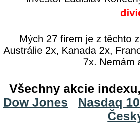
div
Mých 27 firem je z těchto 
Austrálie 2x, Kanada 2x, Fran
7x. Nemám a
Všechny akcie indexu
Dow Jones
Nasdaq 10
Česk