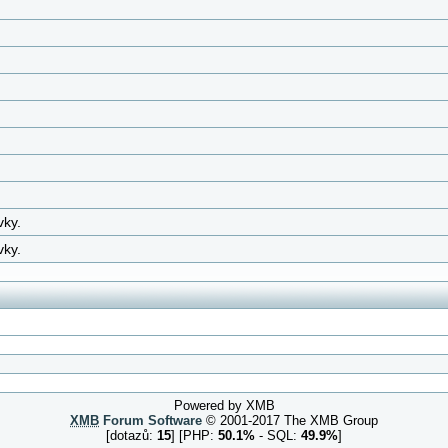
vky.
vky.
Powered by XMB
XMB
Forum Software
© 2001-2017 The XMB Group
[dotazů:
15
] [PHP:
50.1%
- SQL:
49.9%
]