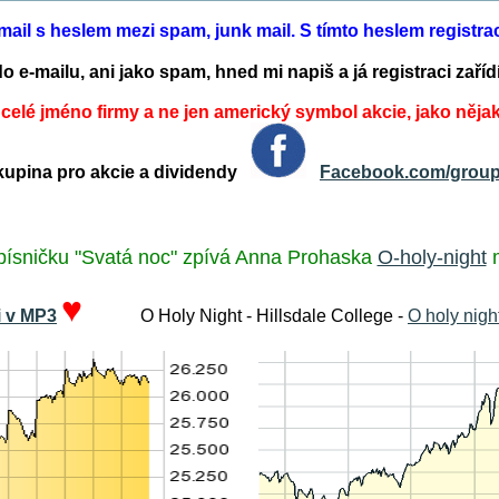
e-mail s heslem mezi spam, junk mail. S tímto heslem registr
o e-mailu, ani jako spam, hned mi napiš a já registraci za
 celé jméno firmy a ne jen americký symbol akcie, jako něja
pina pro akcie a dividendy
Facebook.com/group
písničku "Svatá noc" zpívá Anna Prohaska
O-holy-night
♥
i v MP3
O Holy Night - Hillsdale College -
O holy nigh