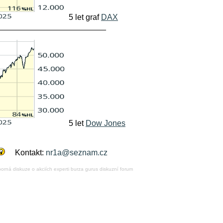
5 let graf
DAX
________________________
5 let
Dow Jones
Kontakt:
nr1a@seznam.cz
borná diskuze o akciích experti burza gurus diskuzní forum