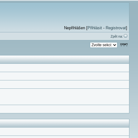
Nepřihlášen [
Přihlásit
-
Registrovat
]
Zpět na: