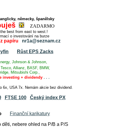
anglicky, německy, španělsky
buješ
ZADARMO
e best from east to west.!
ormací o investování na burze
 z papíru
nr1a@seznam.cz
yfin
Růst EPS Zacks
nergy, Johnson & Johnson,
, Tesco, Allianz, BASF, BMW,
idge, Mitsubishi Corp.,
.
.
.
e investing + dividendy
cko 6x, USA 7x. Nemám akcie bez dividend.
0
FTSE 100
Český index PX
o
Finanční karikatury
 děti, nebere ohled na P/B a P/S