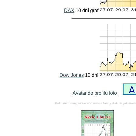
DAX
10 dní graf
_______________________
Dow Jones
10 dní
.
Avatar do profilu foto
Diskusní fórum pro akcie investice fondy diskuse jak inve