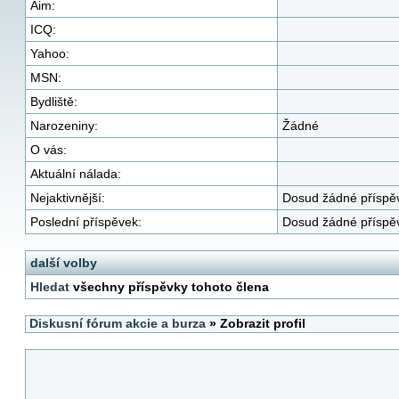
Aim:
ICQ:
Yahoo:
MSN:
Bydliště:
Narozeniny:
Žádné
O vás:
Aktuální nálada:
Nejaktivnější:
Dosud žádné příspě
Poslední příspěvek:
Dosud žádné příspě
další volby
Hledat
všechny příspěvky tohoto člena
Diskusní fórum akcie a burza
» Zobrazit profil