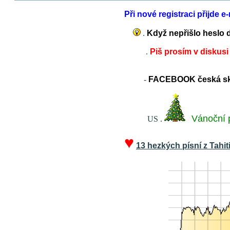
Při nové registraci přijde 
.
Když nepřišlo heslo d
.
Piš prosím v diskusi
-
FACEBOOK česká sku
Vánoční 
US
.
♥
13 hezkých písní z Tahit