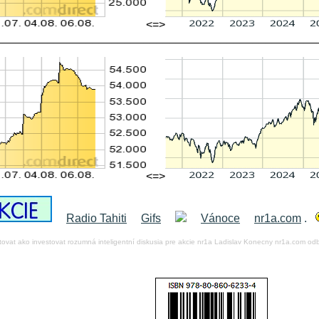
<=>
__________________________________________________
<=>
Radio Tahiti
Gifs
Vánoce
nr1a.com
.
stovat ako investovat rozumná inteligentní diskusia pre akcie nr1a Ladislav Konecny nr1a.com od