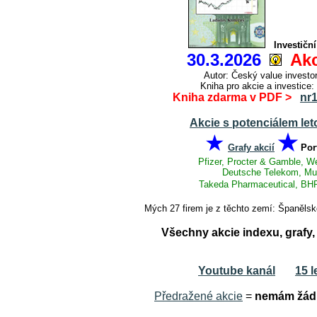
Investičn
30.3.2026
Akc
Autor: Český value inves
Kniha pro akcie a investice:
Kniha zdarma v PDF >
nr
Akcie s potenciálem let
★
★
Grafy akcií
Por
Pfizer, Procter & Gamble, W
Deutsche Telekom, Muni
Takeda Pharmaceutical, BHP
Mých 27 firem je z těchto zemí: Španělsk
Všechny akcie indexu, graf
Youtube kanál
15 l
Předražené akcie
=
nemám žádn