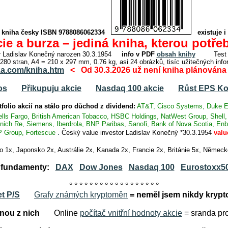
í kniha česky ISBN 9788086062334
existuje i 
ie a burza – jediná kniha, kterou potře
tor Ladislav Konečný narozen 30.3.1954
info v PDF
obsah knihy
Test th
 280 stran, A4 = 210 x 297 mm, 0.76 kg, asi 24 obrázků, tisíc užitečných inf
1a.com/kniha.htm
< Od 30.3.2026 už není kniha plánována
os
Přikupuju akcie
Nasdaq 100 akcie
Růst EPS Ko
tfolio
akcií na stálo pro důchod z dividend:
AT&T, Cisco Systems, Duke E
ells Fargo, British American Tobacco, HSBC Holdings, NatWest Group, Shell
ch Re, Siemens, Iberdrola, BNP Paribas, Sanofi, Bank of Nova Scotia, Enbr
.
 Group, Fortescue
Český value investor Ladislav Konečný *30.3.1954
valu
o 1x, Japonsko 2x, Austrálie 2x, Kanada 2x, Francie 2x, Británie 5x, Něme
y, fundamenty:
DAX
Dow Jones
Nasdaq 100
Eurostoxx5
° ° ° ° ° ° ° ° ° ° ° ° ° ° ° ° ° °
et P/S
Grafy známých kryptoměn
= neměl jsem nikdy krypt
ou z nich
Online
počítač vnitřní hodnoty akcie
= sranda pro