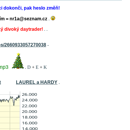
aci dokonči, pak heslo změň!
řídím = nr1a@seznam.cz
.
ký divoký daytrader!
.
.
s/2660933057270038
-
mp3
.
D
+
E
+
K
t
LAUREL a HARDY
.