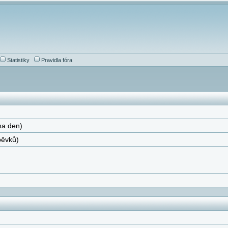
Statistiky
Pravidla fóra
na den)
pěvků)