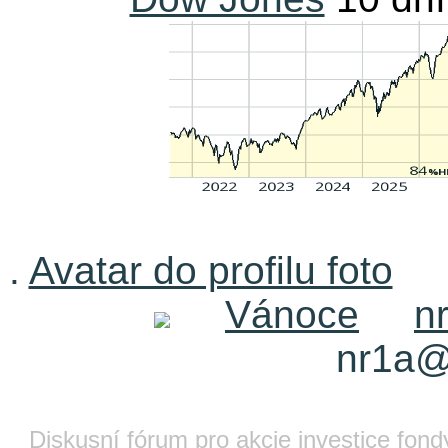
.
Avatar do profilu foto
Vánoce
n
nr1a@
Diskusní fórum pro akcie investice fond