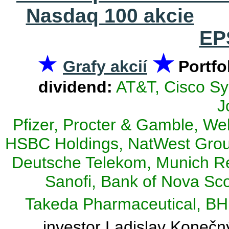
Nasdaq 100 akcie
EP
★
★
Grafy akcií
Portfo
dividend:
AT&T, Cisco Sy
J
Pfizer, Procter & Gamble, Wel
HSBC Holdings, NatWest Group
Deutsche Telekom, Munich Re
Sanofi, Bank of Nova Scot
Takeda Pharmaceutical, BH
investor Ladislav Konečn