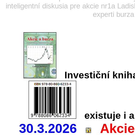
inteligentní diskusia pre akcie nr1a Lad
experti burza
Investiční kn
existuje i a
30.3.2026
Akcie