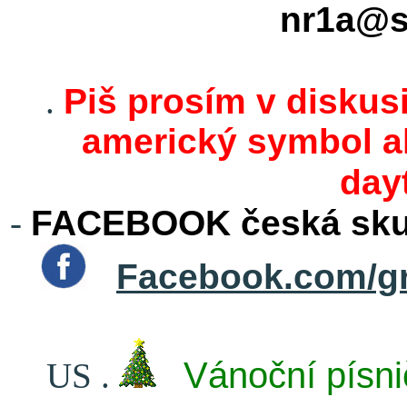
nr1a@s
.
Piš prosím v diskusi
americký symbol ak
day
-
FACEBOOK česká skup
Facebook.com/g
Vánoční písni
US
.