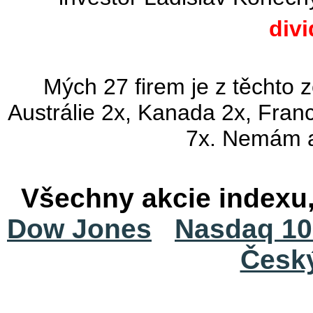
div
Mých 27 firem je z těchto 
Austrálie 2x, Kanada 2x, Fran
7x. Nemám a
Všechny akcie indexu
Dow Jones
Nasdaq 10
Česk