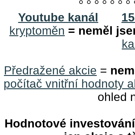
° ° ° ° ° ° ° 
Youtube kanál
15
kryptoměn
= neměl jse
ka
Předražené akcie
=
nem
počítač vnitřní hodnoty a
ohled 
Hodnotové investován