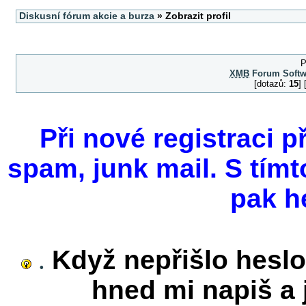
Diskusní fórum akcie a burza
» Zobrazit profil
P
XMB
Forum Softw
[dotazů:
15
]
Při nové registraci p
spam, junk mail. S tímt
pak h
.
Když nepřišlo heslo
hned mi napiš a j