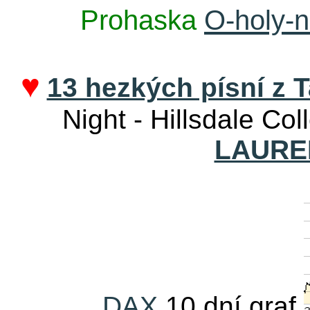
Prohaska
O-holy-n
♥
13 hezkých písní z T
Night - Hillsdale Col
LAURE
DAX
10 dní graf