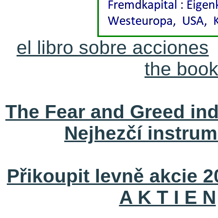
el libro sobre acciones
the book
The Fear and Greed ind
Nejhezčí instrum
Přikoupit levně akcie 
A K T I E N