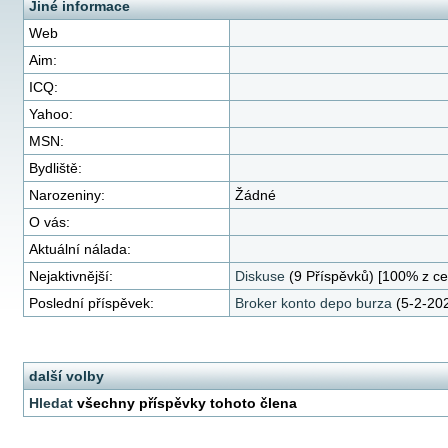
Jiné informace
Web
Aim:
ICQ:
Yahoo:
MSN:
Bydliště:
Narozeniny:
Žádné
O vás:
Aktuální nálada:
Nejaktivnější:
Diskuse
(9 Příspěvků) [100% z ce
Poslední příspěvek:
Broker konto depo burza
(5-2-202
další volby
Hledat
všechny příspěvky tohoto člena